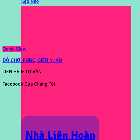
Kẹo Nhỏ
Quick View
ĐỒ CHƠI ROBO, SIÊU NHÂN
LIÊN HỆ & TƯ VẤN
Facebook Của Chúng Tôi
Nhà Liên Hoàn