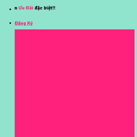
Skip
Ưu Đãi
đặc biệt!!
to
content
Đăng Ký