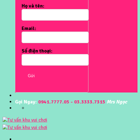
Họ và tên:
Email:
Số điện thoại:
Gửi
Gọi Ngay:
0941.7777.05 - 03.3333.7315
Mrs Ngọc