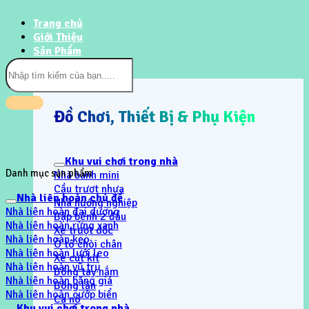
Trang chủ
Giới Thiệu
Sản Phẩm
Tìm
kiếm:
Đồ Chơi, Thiết Bị & Phụ Kiện
Khu vui chơi trong nhà
Danh mục sản phẩm
Nhà banh mini
Cầu trươt nhựa
Nhà liên hoàn chủ đề
Nhà hướng nghiệp
Nhà liên hoàn đại dương
Bập bênh 2 đầu
Nhà liên hoàn rừng xanh
Xe trượt dốc
Nhà liên hoàn kẹo
Ô tô chòi chân
Nhà liên hoàn lưới leo
Xe cút kít
Nhà liên hoàn vũ trụ
Bóng tay nắm
Nhà liên hoàn băng giá
Bóng lăn
Nhà liên hoàn cướp biển
Ca nô
Khu vui chơi trong nhà