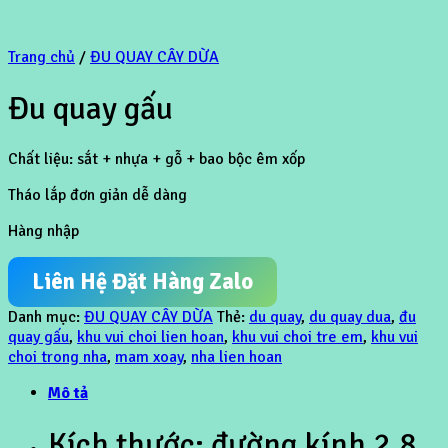
Trang chủ
/
ĐU QUAY CÂY DỪA
Đu quay gấu
Chất liệu: sắt + nhựa + gỗ + bao bộc êm xốp
Tháo lắp đơn giản dễ dàng
Hàng nhập
Liên Hệ Đặt Hàng Zalo
Danh mục:
ĐU QUAY CÂY DỪA
Thẻ:
du quay
,
du quay dua
,
đu
quay gấu
,
khu vui choi lien hoan
,
khu vui choi tre em
,
khu vui
choi trong nha
,
mam xoay
,
nha lien hoan
Mô tả
Kích thước: đường kính 2.8