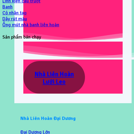
Linh kiện cầu trượt
Banh
Cỏ nhân tạo
Dây rút màu
Ống mút nhà banh liên hoàn
Sản phẩm bán chạy
Nhà Liên Hoàn
Lưới Leo
Nhà Liên Hoàn Đại Dương
Đại Dương Lớn