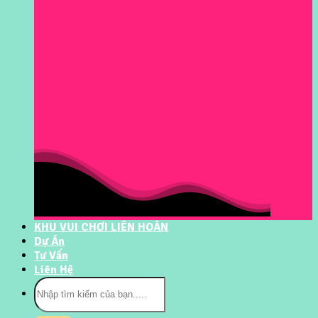
KHU VUI CHƠI LIÊN HOÀN
Dự Án
Tư Vấn
Liên Hệ
Tìm
kiếm: