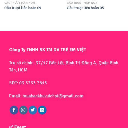
CẦU TRƯỢT MẦM NON
CẦU TRƯỢT MẦM NON
Cầu trượt liên hoàn 09
Cầu trượt liên hoàn 05
Công Ty TNHH SX TM DV TRẺ EM VIỆT
Trụ sở chính: 37/17 Bến Lội, Bình Trị Đông A, Quận Bình
Tân, HCM
SĐT: 03 3333 7615
Email: muabankhuvuichoi@gmail.com
✅ Event